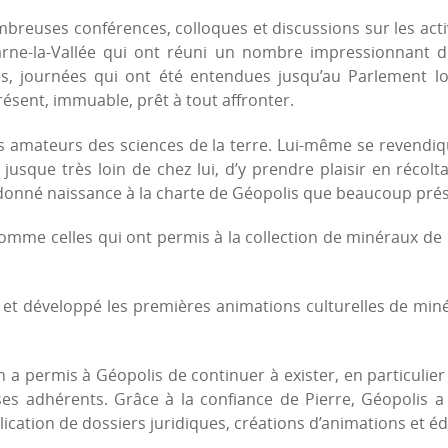
mbreuses conférences, colloques et discussions sur les activ
e-la-Vallée qui ont réuni un nombre impressionnant de 
s, journées qui ont été entendues jusqu’au Parlement lor
présent, immuable, prêt à tout affronter.
es amateurs des sciences de la terre. Lui-même se revend
in, jusque très loin de chez lui, d’y prendre plaisir en réco
t donné naissance à la charte de Géopolis que beaucoup p
s, comme celles qui ont permis à la collection de minéraux d
tié et développé les premières animations culturelles de min
en a permis à Géopolis de continuer à exister, en particulier
es adhérents. Grâce à la confiance de Pierre, Géopolis a p
lication de dossiers juridiques, créations d’animations et éd