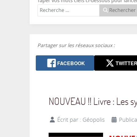
Taper vos mots clefs ci-dessous pour lance
Rechercher
Partager sur les réseaux sociaux :
FACEBOOK
TWITTE
NOUVEAU !! Livre : Les sys
Écrit par :
Géopolis
Publica