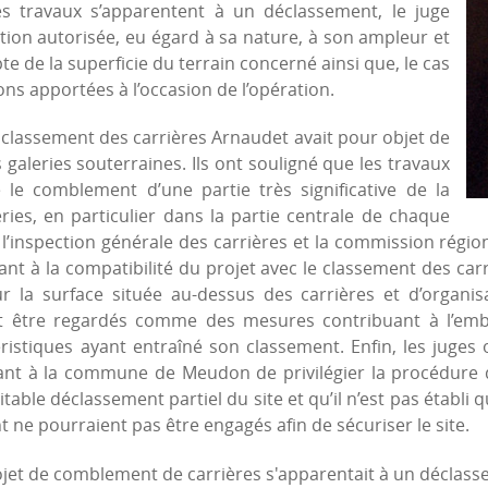
es travaux s’apparentent à un déclassement, le juge
ration autorisée, eu égard à sa nature, à son ampleur et
e de la superficie du terrain concerné ainsi que, le cas
ns apportées à l’occasion de l’opération.
le classement des carrières Arnaudet avait pour objet de
galeries souterraines. Ils ont souligné que les travaux
le comblement d’une partie très significative de la
eries, en particulier dans la partie centrale de chaque
 l’inspection générale des carrières et la commission régi
nt à la compatibilité du projet avec le classement des carr
 la surface située au-dessus des carrières et d’organisa
t être regardés comme des mesures contribuant à l’embe
istiques ayant entraîné son classement. Enfin, les juges 
ant à la commune de Meudon de privilégier la procédure d
itable déclassement partiel du site et qu’il n’est pas établ
 ne pourraient pas être engagés afin de sécuriser le site.
projet de comblement de carrières s'apparentait à un déclas