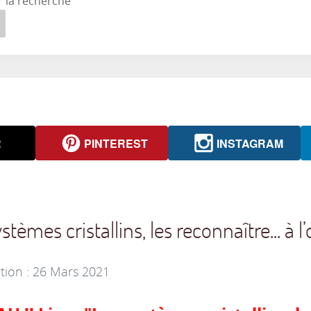
r la recherche
R
PINTEREST
INSTAGRAM
tèmes cristallins, les reconnaître... à l’
tion : 26 Mars 2021