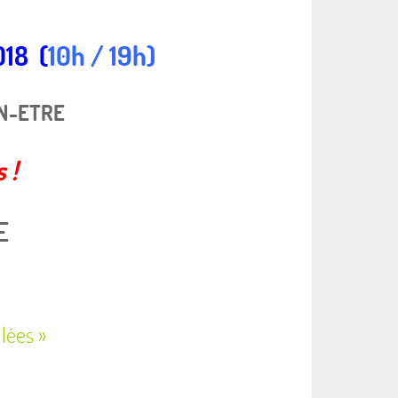
18 (
10h / 19h)
EN-ETRE
 !
E
llées »