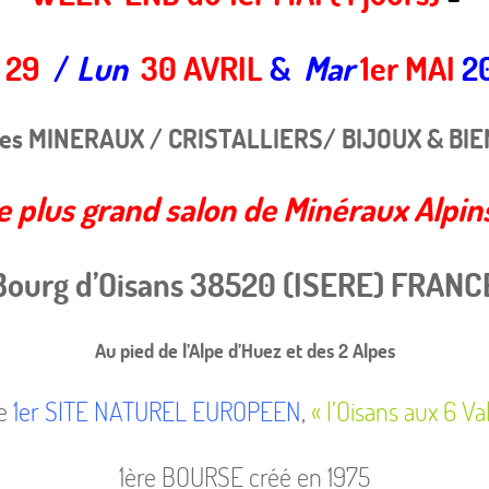
29
/
Lun
30
AVRIL
&
Mar
1er MAI
20
des MINERAUX / CRISTALLIERS/ BIJOUX & BI
e plus grand salon de Minéraux Alpins
Bourg d’Oisans 38520 (ISERE) FRANC
Au pied de l’Alpe d’Huez et des 2 Alpes
le
1er SITE NATUREL EUROPEEN
,
« l’Oisans aux 6 Va
1ère BOURSE créé en 1975