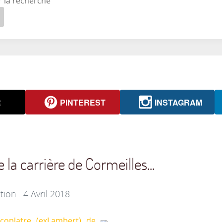
r la recherche
R
PINTEREST
INSTAGRAM
 la carrière de Cormeilles...
tion : 4 Avril 2018
coplatre (exLambert) de