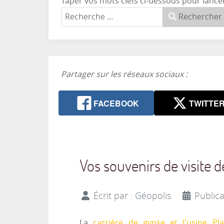
Taper vos mots clefs ci-dessous pour lance
Rechercher
Partager sur les réseaux sociaux :
FACEBOOK
TWITTE
Vos souvenirs de visite de
Écrit par :
Géopolis
Publica
La
carrière de gypse et l'usine Pla