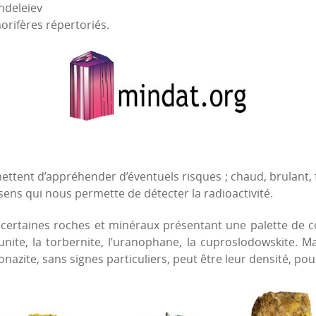
ndeleiev
orifères répertoriés.
tent d’appréhender d’éventuels risques ; chaud, brulant, fr
ens qui nous permette de détecter la radioactivité.
ertaines roches et minéraux présentant une palette de co
nite, la torbernite, l’uranophane, la cuproslodowskite. Ma
azite, sans signes particuliers, peut être leur densité, pour