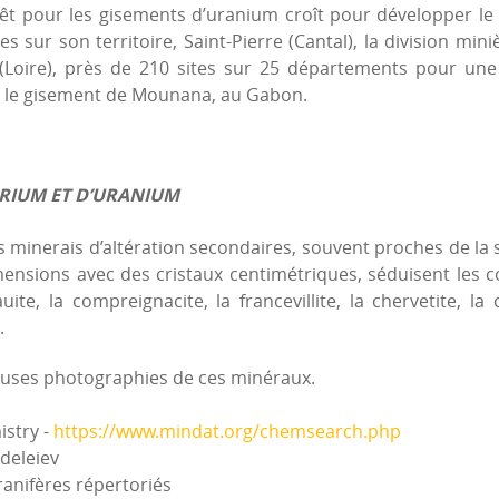
t pour les gisements d’uranium croît pour développer le nuc
 sur son territoire, Saint-Pierre (Cantal), la division min
t (Loire), près de 210 sites sur 25 départements pour un
ec le gisement de Mounana, au Gabon.
ORIUM ET D’URANIUM
s minerais d’altération secondaires, souvent proches de la 
imensions avec des cristaux centimétriques, séduisent les
, la compreignacite, la francevillite, la chervetite, la cu
.
euses photographies de ces minéraux.
istry -
https://www.mindat.org/chemsearch.php
deleiev
ranifères répertoriés