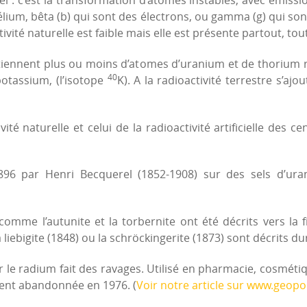
l : c’est la transformation d’atomes instables, avec émissi
élium, bêta (b) qui sont des électrons, ou gamma (g) qui son
vité naturelle est faible mais elle est présente partout, tou
ennent plus ou moins d’atomes d’uranium et de thorium r
40
potassium, (l’isotope
K). A la radioactivité terrestre s’ajo
ité naturelle et celui de la radioactivité artificielle des c
896 par Henri Becquerel (1852-1908) sur des sels d’ura
comme l’autunite et la torbernite ont été décrits vers la 
a liebigite (1848) ou la schröckingerite (1873) sont décrits du
le radium fait des ravages. Utilisé en pharmacie, cosmétique
ment abandonnée en 1976. (
Voir notre article sur www.geopoli