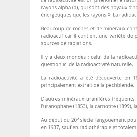
La radioactivité est un phénomène nature
rayons alpha (a), qui sont des noyaux d’h
énergétiques que les rayons X. La radioacti
Beaucoup de roches et de minéraux conti
radioactif car il contient une variété de 
sources de radiations.
Il y a deux mondes ; celui de la radioactiv
question ici de la radioactivité naturelle.
La radioactivité a été découverte en 1
principalement extrait de la pechblende.
D’autres minéraux uranifères fréquents 
l’uranophane (1853), la carnotite (1899), l
e
Au début du 20
siècle l’engouement pour 
en 1937, sauf en radiothérapie et totale