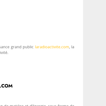
ssance grand public
laradioactivite.com
, la
vité.