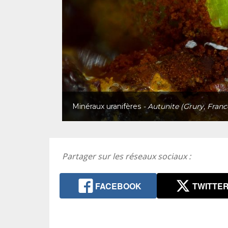
Minéraux uranifères
- Autunite (Grury, Franc
Partager sur les réseaux sociaux :
FACEBOOK
TWITTE