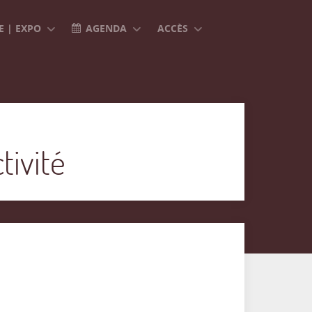
 | EXPO
AGENDA
ACCÈS
tivité