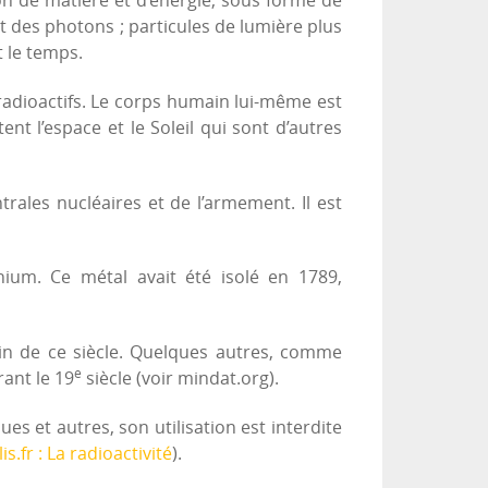
on de matière et d’énergie, sous forme de
t des photons ; particules de lumière plus
t le temps.
adioactifs. Le corps humain lui-même est
utent l’espace et le Soleil qui sont d’autres
entrales nucléaires et de l’armement. Il est
nium. Ce métal avait été isolé en 1789,
fin de ce siècle. Quelques autres, comme
e
rant le 19
siècle (voir mindat.org).
s et autres, son utilisation est interdite
s.fr : La radioactivité
).