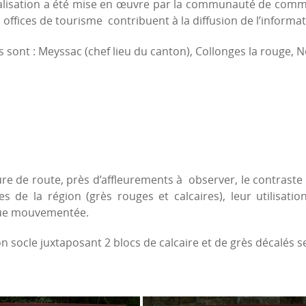
alisation a été mise en œuvre par la communauté de commun
s offices de tourisme contribuent à la diffusion de l’informat
sont : Meyssac (chef lieu du canton), Collonges la rouge, No
ure de route, près d’affleurements à observer, le contrast
es de la région (grès rouges et calcaires), leur utilisatio
ique mouvementée.
on socle juxtaposant 2 blocs de calcaire et de grès décalés s