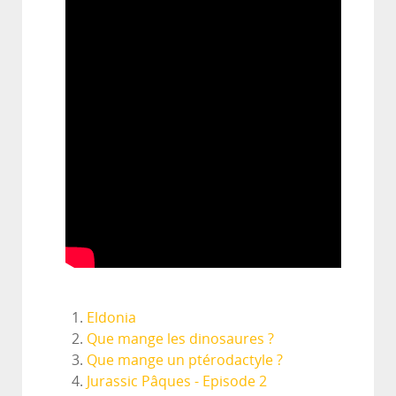
Eldonia
Que mange les dinosaures ?
Que mange un ptérodactyle ?
Jurassic Pâques - Episode 2