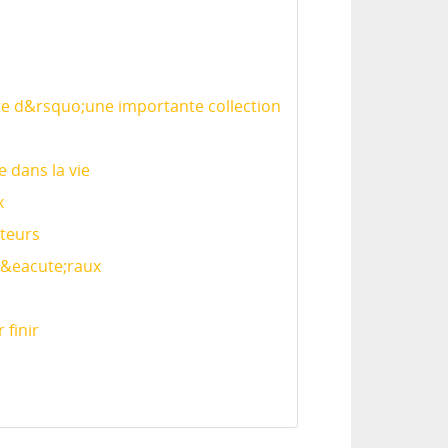
te d&rsquo;une importante collection
 dans la vie
x
ateurs
in&eacute;raux
 finir