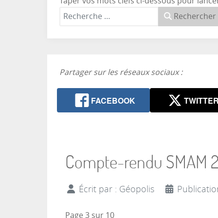
Taper vos mots clefs ci-dessous pour lance
Rechercher
Partager sur les réseaux sociaux :
FACEBOOK
TWITTE
Compte-rendu SMAM 201
Écrit par :
Géopolis
Publicati
Page 3 sur 10