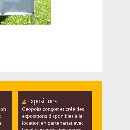
Expositions
ion
Géopolis conçoit et créé des
t
expositions disponibles à la
s
location en partenariat avec