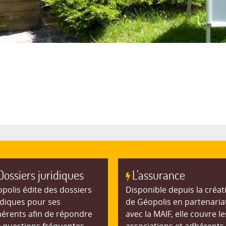
Dossiers juridiques
L'assurance
polis édite des dossiers
Disponible depuis la créat
idiques pour ses
de Géopolis en partenaria
érents afin de répondre
avec la MAIF, elle couvre le