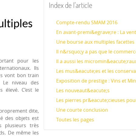
Index de l'article
ltiples
Compte-rendu SMAM 2016
En avant-premi&egrave;re : La ven
Une bourse aux multiples facettes
Il n&rsquo;y a pas que le commerce
ortant pour les
Il a aussi les micromin&eacute;rau
ernationaux. Ils
Les mus&eacute;es et les conserv
ns vont bon train
Exposition de prestige : Vins et M
. Le niveau des
 élevé. C’est le
Les nouveaut&eacute;s
Les pierres pr&eacute;cieuses pour
Une courte conclusion
proprement dite,
té des objets est
Toutes les pages
 plusieurs très
nds. De même les