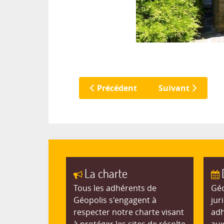
Précédent
Suivant
La charte
Tous les adhérents de
Géo
Géopolis s'engagent à
jur
respecter notre charte visant
adh