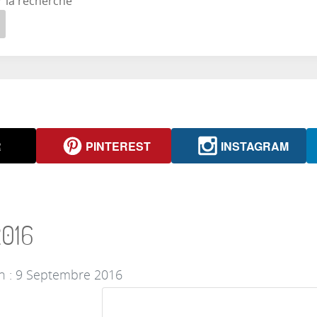
r la recherche
R
PINTEREST
INSTAGRAM
016
on : 9 Septembre 2016