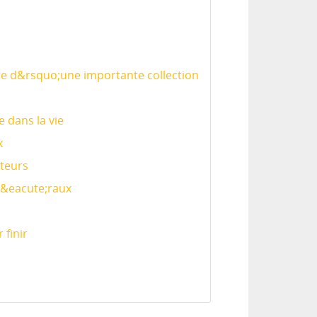
te d&rsquo;une importante collection
 dans la vie
x
ateurs
in&eacute;raux
 finir