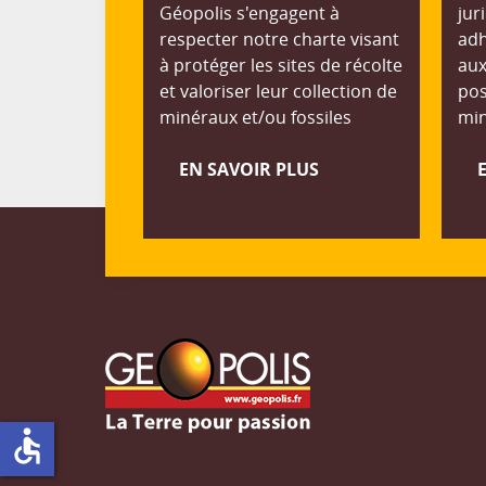
Géopolis s'engagent à
jur
respecter notre charte visant
adh
à protéger les sites de récolte
aux
et valoriser leur collection de
pos
minéraux et/ou fossiles
min
EN SAVOIR PLUS
accessible