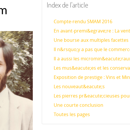
Index de l'article
am
Compte-rendu SMAM 2016
En avant-premi&egrave;re : La ven
Une bourse aux multiples facettes
Il n&rsquo;y a pas que le commerce
Il a aussi les micromin&eacute;rau
Les mus&eacute;es et les conserv
Exposition de prestige : Vins et M
Les nouveaut&eacute;s
Les pierres pr&eacute;cieuses pour
Une courte conclusion
Toutes les pages