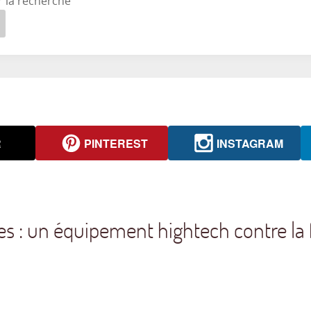
r la recherche
R
PINTEREST
INSTAGRAM
 : un équipement hightech contre la 