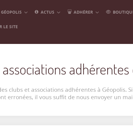
GÉOPOLIS
ACTUS
ADHÉRER
BOUTIQUE
 LE SITE
 associations adhérentes
des clubs et associations adhérentes à Géopolis. Si
ont erronées, il vous suffit de nous envoyer un mai