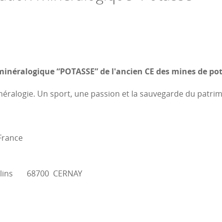
minéralogique “POTASSE” de l'ancien CE des mines de pot
néralogie. Un sport, une passion et la sauvegarde du patr
France
 moulins 68700 CERNAY