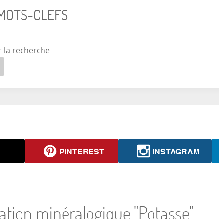
 MOTS-CLEFS
r la recherche
R
PINTEREST
INSTAGRAM
iation minéralogique "Potasse"