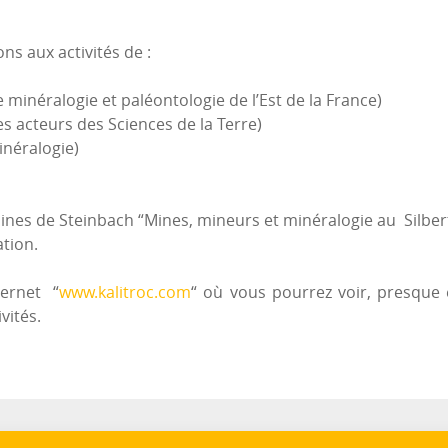
 aux activités de :
minéralogie et paléontologie de l’Est de la France)
 acteurs des Sciences de la Terre)
inéralogie)
mines de Steinbach “Mines, mineurs et minéralogie au Silbertha
ation.
ternet “
www.kalitroc.com
“ où vous pourrez voir, presque 
vités.