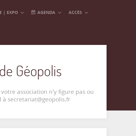
 | EXPO
AGENDA
ACCÈS
 de Géopolis
 votre association n'y figure pas ou
l à secretariat@geopolis.fr