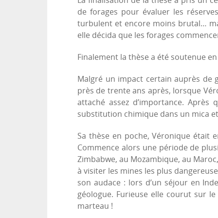
La finalisation de la thèse a pris un 
de forages pour évaluer les réserves 
turbulent et encore moins brutal… mai
elle décida que les forages commencera
Finalement la thèse a été soutenue en
Malgré un impact certain auprès de g
près de trente ans après, lorsque Véro
attaché assez d’importance. Après q
substitution chimique dans un mica e
Sa thèse en poche, Véronique était 
Commence alors une période de plusie
Zimbabwe, au Mozambique, au Maroc, e
à visiter les mines les plus dangereuse
son audace : lors d’un séjour en Inde
géologue. Furieuse elle courut sur le
marteau !