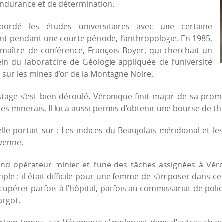
d’endurance et de détermination.
bordé les études universitaires avec une certaine
oint pendant une courte période, l’anthropologie. En 1985,
 maître de conférence, François Boyer, qui cherchait un
n du laboratoire de Géologie appliquée de l’université
t sur les mines d’or de la Montagne Noire.
Le stage s’est bien déroulé. Véronique finit major de sa prom
les minerais. Il lui a aussi permis d’obtenir une bourse de th
lle portait sur : Les indices du Beaujolais méridional et le
evenne.
and opérateur minier et l’une des tâches assignées à Vér
imple : il était difficile pour une femme de s’imposer dans c
upérer parfois à l’hôpital, parfois au commissariat de police. À
argot.