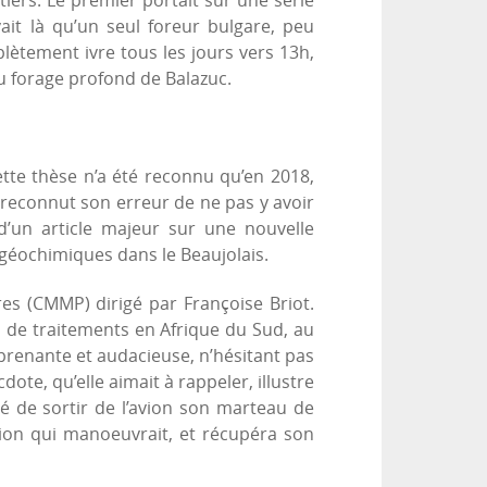
tiers. Le premier portait sur une série
vait là qu’un seul foreur bulgare, peu
lètement ivre tous les jours vers 13h,
du forage profond de Balazuc.
tte thèse n’a été reconnu qu’en 2018,
i reconnut son erreur de ne pas y avoir
d’un article majeur sur une nouvelle
géochimiques dans le Beaujolais.
s (CMMP) dirigé par Françoise Briot.
 de traitements en Afrique du Sud, au
renante et audacieuse, n’hésitant pas
ote, qu’elle aimait à rappeler, illustre
ié de sortir de l’avion son marteau de
avion qui manoeuvrait, et récupéra son