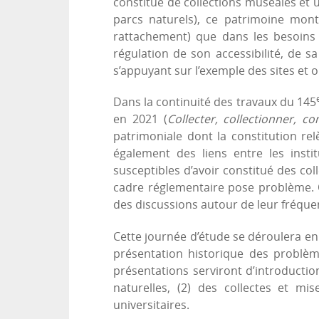
constitué de collections muséales et u
parcs naturels), ce patrimoine mon
rattachement) que dans les besoins d
régulation de son accessibilité, de s
s’appuyant sur l’exemple des sites et 
Dans la continuité des travaux du 145
en 2021 (
Collecter, collectionner, co
patrimoniale dont la constitution rel
également des liens entre les insti
susceptibles d’avoir constitué des co
cadre réglementaire pose problème. On
des discussions autour de leur fréquen
Cette journée d’étude se déroulera e
présentation historique des problèm
présentations serviront d’introductio
naturelles, (2) des collectes et mis
universitaires.