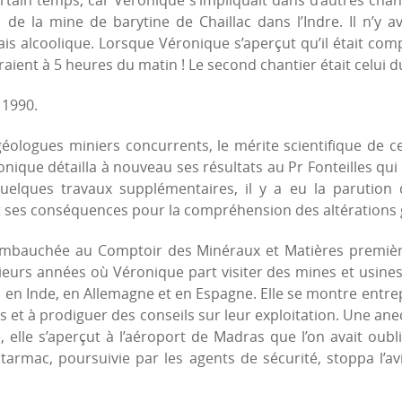
certain temps, car Véronique s’impliquait dans d’autres chan
de la mine de barytine de Chaillac dans l’Indre. Il n’y a
s alcoolique. Lorsque Véronique s’aperçut qu’il était comp
ient à 5 heures du matin ! Le second chantier était celui 
 1990.
éologues miniers concurrents, le mérite scientifique de ce
nique détailla à nouveau ses résultats au Pr Fonteilles qu
uelques travaux supplémentaires, il y a eu la parution 
t ses conséquences pour la compréhension des altérations 
embauchée au Comptoir des Minéraux et Matières première
urs années où Véronique part visiter des mines et usines
n Inde, en Allemagne et en Espagne. Elle se montre entrep
s et à prodiguer des conseils sur leur exploitation. Une anecd
, elle s’aperçut à l’aéroport de Madras que l’on avait oubl
 tarmac, poursuivie par les agents de sécurité, stoppa l’