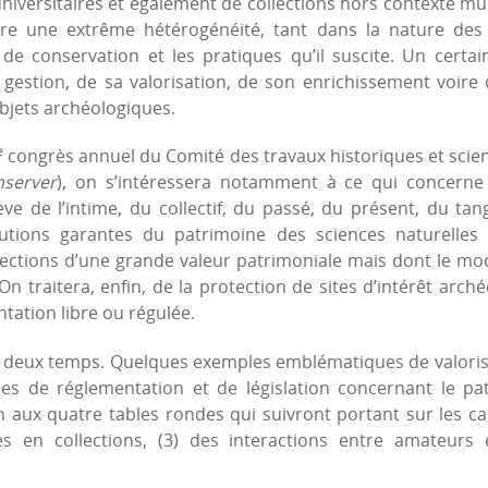
niversitaires et également de collections hors contexte mus
tre une extrême hétérogénéité, tant dans la nature des
e conservation et les pratiques qu’il suscite. Un certa
a gestion, de sa valorisation, de son enrichissement voire
objets archéologiques.
e
congrès annuel du Comité des travaux historiques et scient
nserver
), on s’intéressera notamment à ce qui concerne 
ève de l’intime, du collectif, du passé, du présent, du t
tutions garantes du patrimoine des sciences naturelles
llections d’une grande valeur patrimoniale mais dont le mo
 traitera, enfin, de la protection de sites d’intérêt arch
tation libre ou régulée.
n deux temps. Quelques exemples emblématiques de valoris
es de réglementation et de législation concernant le pat
n aux quatre tables rondes qui suivront portant sur les ca
es en collections, (3) des interactions entre amateurs e