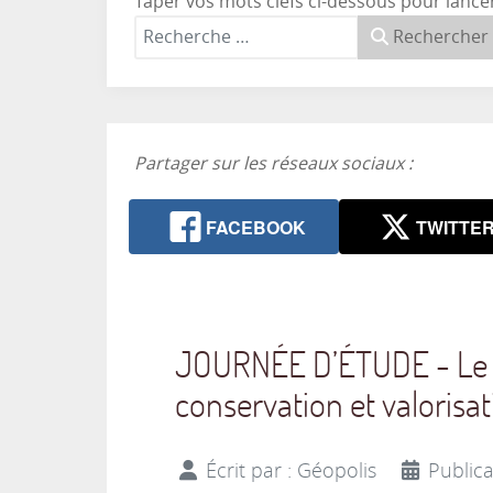
Taper vos mots clefs ci-dessous pour lance
Rechercher
Partager sur les réseaux sociaux :
FACEBOOK
TWITTE
JOURNÉE D’ÉTUDE - Le pa
conservation et valorisa
Écrit par :
Géopolis
Publica