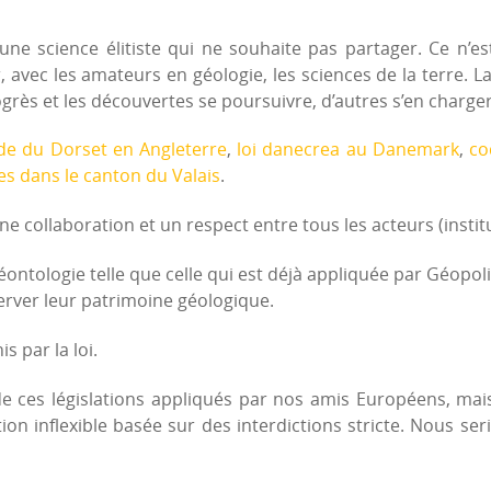
’une science élitiste qui ne souhaite pas partager. Ce n’es
avec les amateurs en géologie, les sciences de la terre. L
ogrès et les découvertes se poursuivre, d’autres s’en charge
de du Dorset en Angleterre
,
loi danecrea au Danemark
,
co
tes dans le canton du Valais
.
ne collaboration et un respect entre tous les acteurs (insti
ntologie telle que celle qui est déjà appliquée par Géopolis
erver leur patrimoine géologique.
 par la loi.
ler de ces législations appliqués par nos amis Européens, 
ion inflexible basée sur des interdictions stricte. Nous se