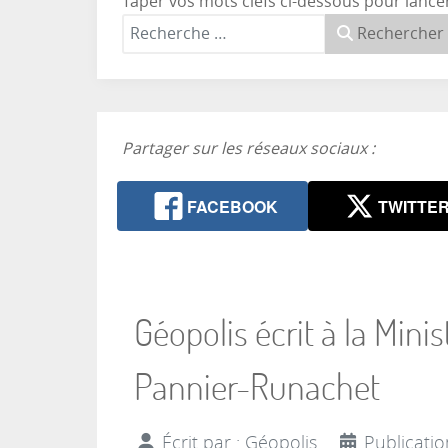
Taper vos mots clefs ci-dessous pour lance
Rechercher
Partager sur les réseaux sociaux :
FACEBOOK
TWITTE
Géopolis écrit à la Mini
Pannier-Runachet
Écrit par :
Géopolis
Publicatio