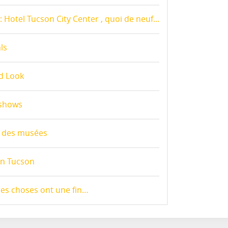
 Hotel Tucson City Center , quoi de neuf...
ls
d Look
 shows
s des musées
 in Tucson
res choses ont une fin…