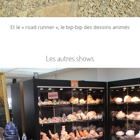
Et le « road runner », le bip-bip des dessins animés
Les autres shows