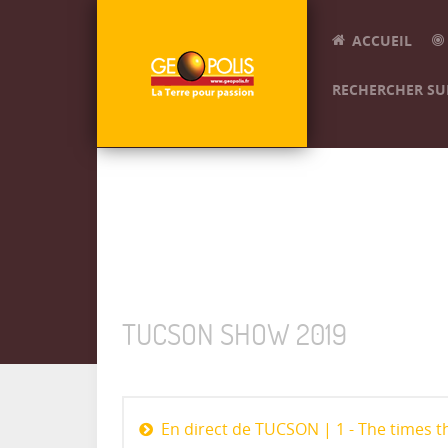
ACCUEIL
RECHERCHER SUR
TUCSON SHOW 2019
En direct de TUCSON | 1 - The times t