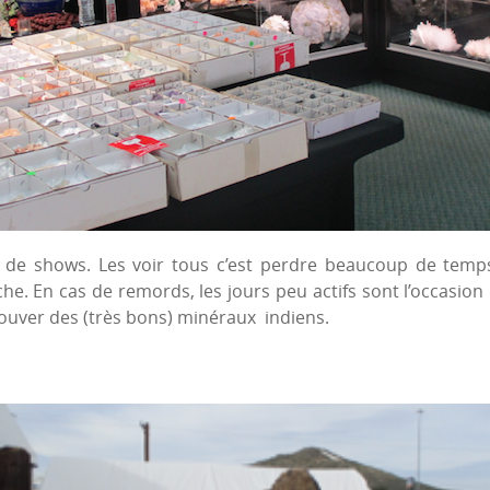
de shows. Les voir tous c’est perdre beaucoup de temps. 
che. En cas de remords, les jours peu actifs sont l’occasio
rouver des (très bons) minéraux indiens.