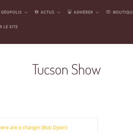
GÉOPOLIS
ACTUS
ADHÉRER
BOUTIQUE
 LE SITE
Tucson Show
here are a changin (Bob Dylan)