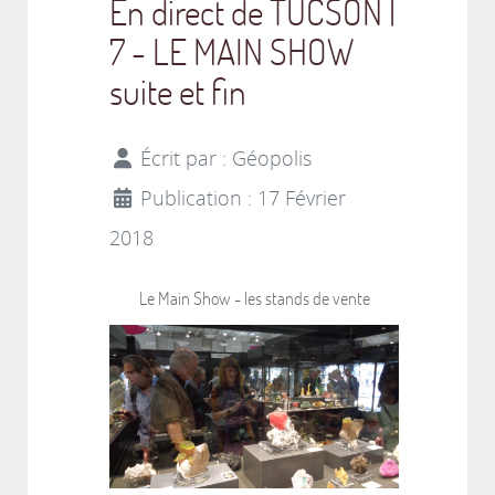
En direct de TUCSON |
7 - LE MAIN SHOW
suite et fin
Écrit par :
Géopolis
Publication : 17 Février
2018
Le Main Show - les stands de vente