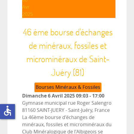
Avr
2025
46 éme bourse d'échanges
de minéraux, fossiles et
microminéraux de Saint-
Juéry (81)
Bourses Minéraux & Fossiles
Dimanche 6 Avril 2025
09:03
-
17:00
Gymnase municipal rue Roger Salengro
accessible
81160 SAINT-JUERY
-
Saint-Juéry, France
La 46ème bourse d'échanges de
minéraux, fossiles et microminéraux du
Club Minéralogique de l'Albigeois se