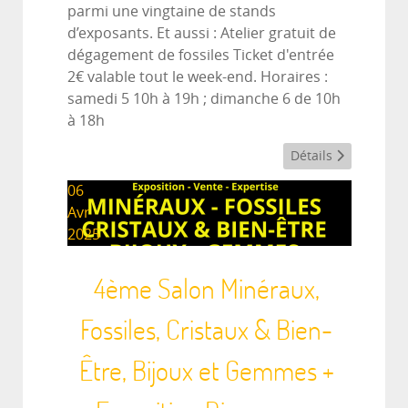
parmi une vingtaine de stands
d’exposants. Et aussi : Atelier gratuit de
dégagement de fossiles Ticket d'entrée
2€ valable tout le week-end. Horaires :
samedi 5 10h à 19h ; dimanche 6 de 10h
à 18h
Détails
06
Avr
2025
4ème Salon Minéraux,
Fossiles, Cristaux & Bien-
Être, Bijoux et Gemmes +