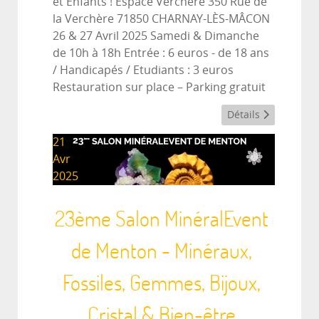
et Enfants ! Espace Verchère 350 Rue de
la Verchère 71850 CHARNAY-LÈS-MÂCON
26 & 27 Avril 2025 Samedi & Dimanche
de 10h à 18h Entrée : 6 euros - de 18 ans
/ Handicapés / Etudiants : 3 euros
Restauration sur place – Parking gratuit
Détails
21
Avr
2025
23ème Salon MinéralEvent
de Menton - Minéraux,
Fossiles, Gemmes, Bijoux,
Cristal & Bien-être