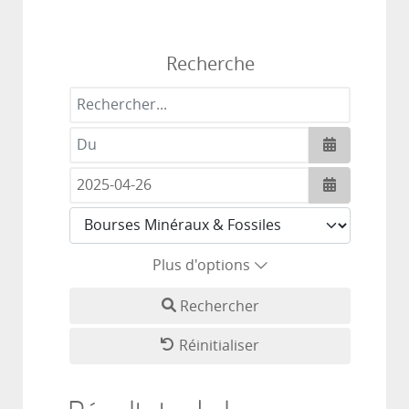
Recherche
Rechercher...
Ouvrir le c
Ouvrir le c
Plus d'options
Rechercher
Réinitialiser