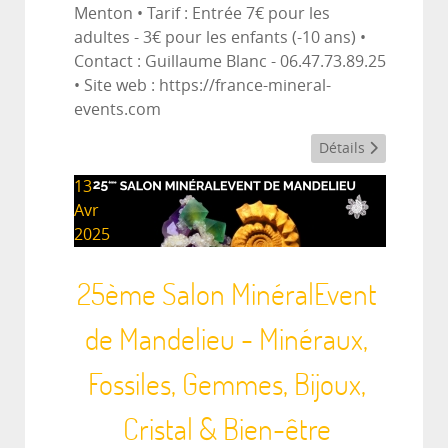
Menton • Tarif : Entrée 7€ pour les
adultes - 3€ pour les enfants (-10 ans) •
Contact : Guillaume Blanc - 06.47.73.89.25
• Site web : https://france-mineral-
events.com
Détails
13
Avr
2025
25ème Salon MinéralEvent
de Mandelieu - Minéraux,
Fossiles, Gemmes, Bijoux,
Cristal & Bien-être