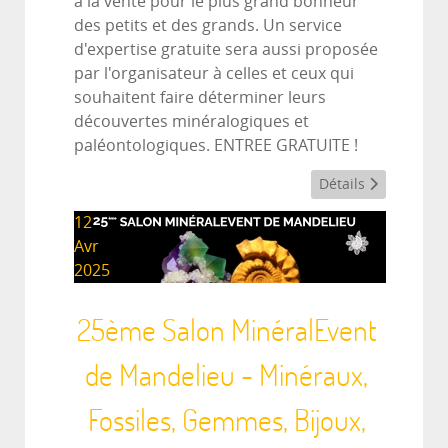
à la vente pour le plus grand bonheur
des petits et des grands. Un service
d'expertise gratuite sera aussi proposée
par l'organisateur à celles et ceux qui
souhaitent faire déterminer leurs
découvertes minéralogiques et
paléontologiques. ENTREE GRATUITE !
Détails
12
Avr
2025
25ème Salon MinéralEvent
de Mandelieu - Minéraux,
Fossiles, Gemmes, Bijoux,