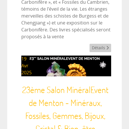
Carbonifère », et « Fossiles du Cambrien,
témoins de l'éveil de la vie. Les étranges
merveilles des schistes de Burgess et de
Chengjiang ») et une exposition sur le
Carbonifère. Des livres spécialisés seront
proposés à la vente
Détails
19
Avr
2025
23ème Salon MinéralEvent
de Menton - Minéraux,
Fossiles, Gemmes, Bijoux,
Cristal & Bien-être