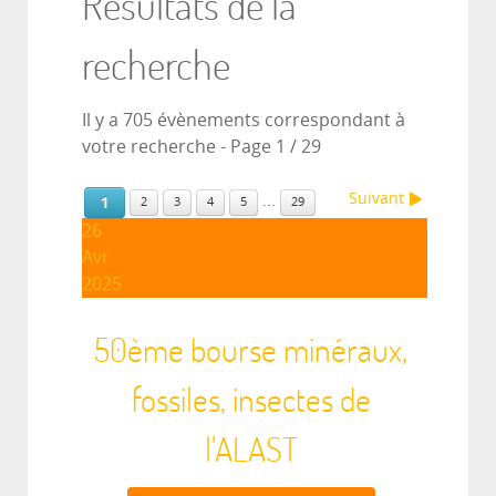
Résultats de la
recherche
Il y a 705 évènements correspondant à
votre recherche
- Page 1 / 29
Suivant
...
1
2
3
4
5
29
26
Avr
2025
50ème bourse minéraux,
fossiles, insectes de
l'ALAST