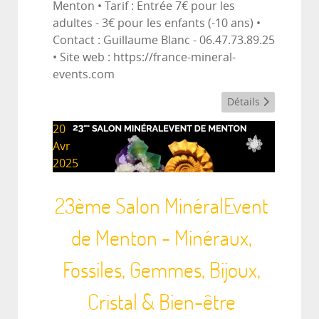
Menton • Tarif : Entrée 7€ pour les
adultes - 3€ pour les enfants (-10 ans) •
Contact : Guillaume Blanc - 06.47.73.89.25
• Site web : https://france-mineral-
events.com
Détails
20
Avr
2025
23ème Salon MinéralEvent
de Menton - Minéraux,
Fossiles, Gemmes, Bijoux,
Cristal & Bien-être