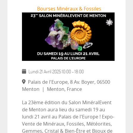
Bourses Minéraux & Fossiles
Lundi 21 Avril 2025
10:00
-
18:00
Palais de l'Europe, 8 Av. Boyer, 06500
Menton
|
Menton, France
La 23ème édition du Salon MinéralEvent
de Menton aura lieu du samedi 19 au
lundi 21 avril au Palais de l'Europe ! Expo-
Vente de Minéraux, Fossiles, Météorites,
Gemmes, Cristal & Bien-Être et Bijoux de