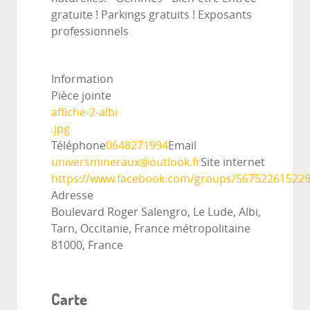
gratuite ! Parkings gratuits ! Exposants
professionnels
Information
Pièce jointe
affiche-2-albi
.jpg
Téléphone
0648271994
Email
universmineraux@outlook.fr
Site internet
https://www.facebook.com/groups/56752261522
Adresse
Boulevard Roger Salengro, Le Lude, Albi,
Tarn, Occitanie, France métropolitaine
81000, France
Carte