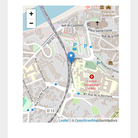
+
−
Leaflet
| ©
OpenStreetMap
contributors