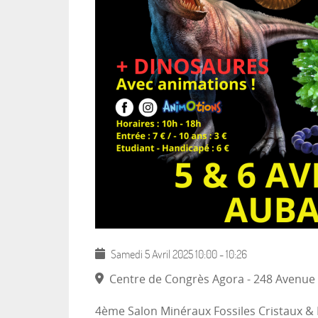
Samedi 5 Avril 2025
10:00
-
10:26
Centre de Congrès Agora - 248 Avenue
4ème Salon Minéraux Fossiles Cristaux & 