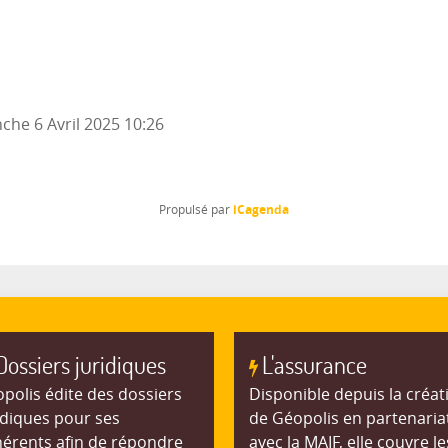
che 6 Avril 2025
10:26
iCagenda
Propulsé par
Dossiers juridiques
L'assurance
polis édite des dossiers
Disponible depuis la créat
idiques pour ses
de Géopolis en partenaria
érents afin de répondre
avec la MAIF, elle couvre le