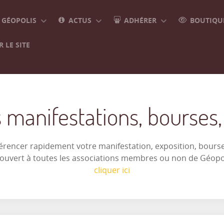
GÉOPOLIS
ACTUS
ADHÉRER
BOUTIQUE
 LE SITE
 manifestations, bourses, e
férencer rapidement votre manifestation, exposition, bourse 
t ouvert à toutes les associations membres ou non de Géop
cliquer ici