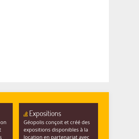
Expositions
ion
Géopolis conçoit et créé des
t
expositions disponibles à la
s
location en partenariat avec