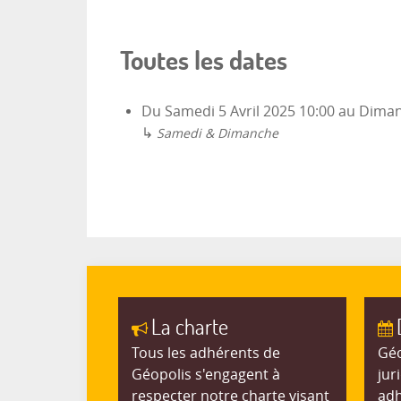
Toutes les dates
Du
Samedi 5 Avril 2025
10:00
au
Diman
↳
Samedi & Dimanche
La charte
Tous les adhérents de
Géo
Géopolis s'engagent à
jur
respecter notre charte visant
adh