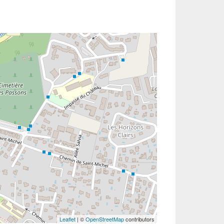
Leaflet
| ©
OpenStreetMap
contributors