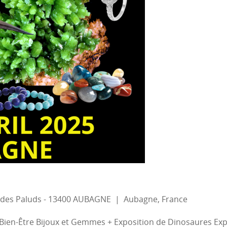
 des Paluds - 13400 AUBAGNE
|
Aubagne, France
Bien-Être Bijoux et Gemmes + Exposition de Dinosaures Expo