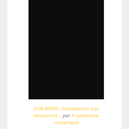
FUN-MOOC : Introduction aux
ressources...
par
fr-universite-
numerique