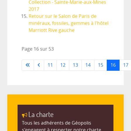
Collection - Sainte-Marie-aux-Mines
2017
Retour sur le Salon de Paris de
minéraux, fossiles, gemmes à l'hôtel
Marriott Rive gauche
Page 16 sur 53
11
12
13
14
15
16
17
La charte
Tous les adhérents de Géopolis
s'engagent à respecter notre charte