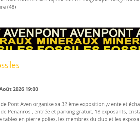
re (48)
ssiles
Août 2026
19:00
de Pont Aven organise sa 32 ème exposition ,v ente et échan
de Penanros , entrée et parking gratuit, 18 exposants, crist
 tables en pierre polies, les membres du club et les exposan