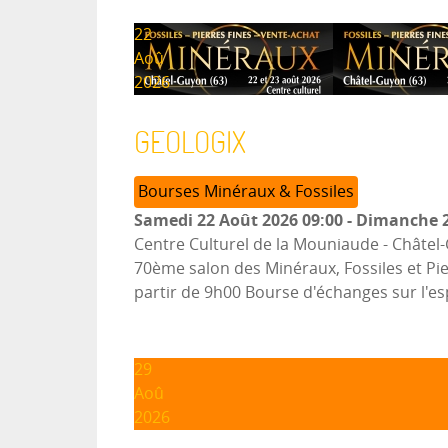
22
Aoû
2026
GEOLOGIX
Bourses Minéraux & Fossiles
Samedi 22 Août 2026
09:00
-
Dimanche 2
Centre Culturel de la Mouniaude
-
Châtel
70ème salon des Minéraux, Fossiles et Pi
partir de 9h00 Bourse d'échanges sur l'es
29
Aoû
2026