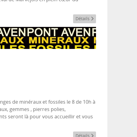
Détails
ges de minéraux et fossiles le 8 de 10h à
aux, gemmes , pierres polies,
ts seront là pour vous accueillir et vous
Détails