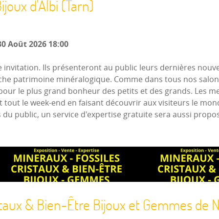
ijoux d'Albi (Tarn)
0 Août 2026
18:00
 invitation. Ils présenteront au public leurs dernières no
riche patrimoine minéralogique. Comme dans tous nos salons
te pour le plus grand bonheur des petits et des grands. Les
out le week-end en faisant découvrir aux visiteurs le monde
du public, un service d'expertise gratuite sera aussi propos
istaux & Bien-Être Bijoux et Gemmes de 