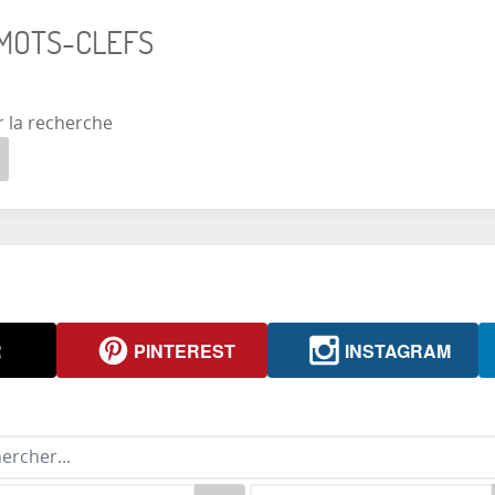
 MOTS-CLEFS
r la recherche
R
PINTEREST
INSTAGRAM
rcher...