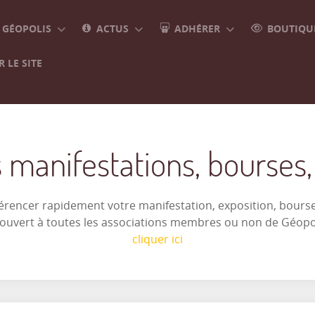
GÉOPOLIS
ACTUS
ADHÉRER
BOUTIQUE
 LE SITE
 manifestations, bourses, e
férencer rapidement votre manifestation, exposition, bourse 
t ouvert à toutes les associations membres ou non de Géop
cliquer ici