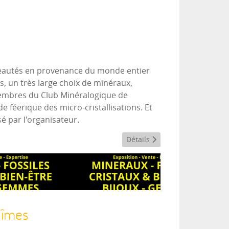
uveautés en provenance du monde entier
, un très large choix de minéraux,
 membres du Club Minéralogique de
 féerique des micro-cristallisations. Et
é par l'organisateur.
Détails
Nîmes