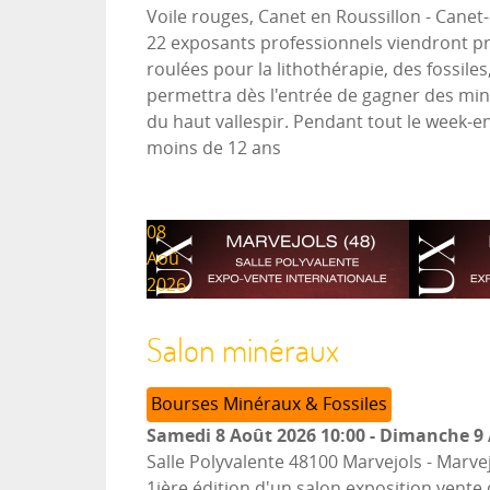
Voile rouges, Canet en Roussillon
-
Canet-
22 exposants professionnels viendront pré
roulées pour la lithothérapie, des fossil
permettra dès l'entrée de gagner des minér
du haut vallespir. Pendant tout le week-end
moins de 12 ans
08
Aoû
2026
Salon minéraux
Bourses Minéraux & Fossiles
Samedi 8 Août 2026
10:00
-
Dimanche 9 
Salle Polyvalente 48100 Marvejols
-
Marvej
1ière édition d'un salon exposition vente