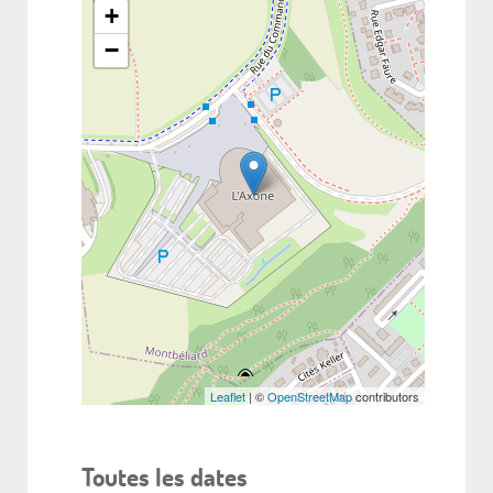
+
−
Leaflet
| ©
OpenStreetMap
contributors
Toutes les dates