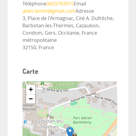
Téléphone
0603783915
Email
alain.lentin@gmail.com
Adresse
3, Place de l'Armagnac, Cité A. Dufrèche,
Barbotan-les-Thermes, Cazaubon,
Condom, Gers, Occitanie, France
métropolitaine
32150, France
Carte
+
−