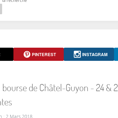
r la recherche
R
PINTEREST
INSTAGRAM
 bourse de Châtel-Guyon - 24 & 25
ntes
n : 2 Mars 2018