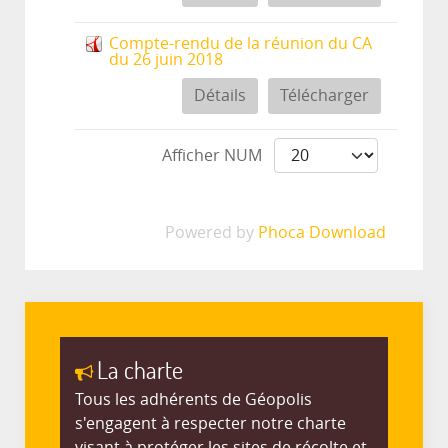
Compte-rendu de la réunion du CA
du 26 juin 2018
Détails
Télécharger
Afficher NUM
Powered by
Phoca Download
La charte
Tous les adhérents de Géopolis
s'engagent à respecter notre charte
visant à protéger les sites de récolte et