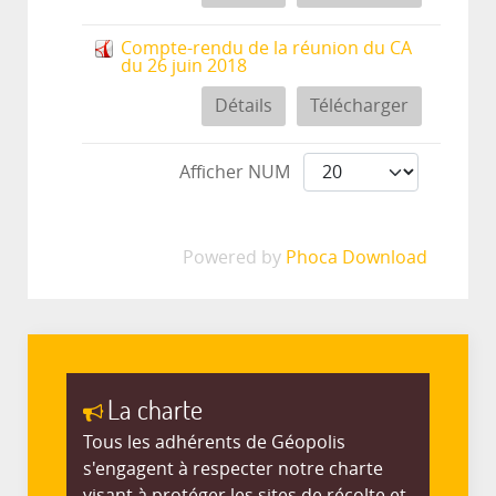
Compte-rendu de la réunion du CA
du 26 juin 2018
Détails
Télécharger
Afficher NUM
Powered by
Phoca Download
La charte
Tous les adhérents de Géopolis
s'engagent à respecter notre charte
visant à protéger les sites de récolte et