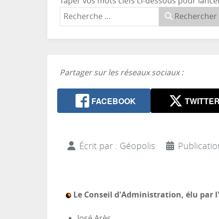
Taper vos mots clefs ci-dessous pour lance
Rechercher
Partager sur les réseaux sociaux :
FACEBOOK
TWITTE
Écrit par :
Géopolis
Publicatio
Le Conseil d'Administration, élu par 
José Arès