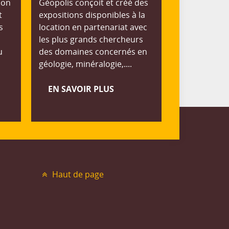
ion
Géopolis conçoit et créé des
t
expositions disponibles à la
s
location en partenariat avec
les plus grands chercheurs
u
des domaines concernés en
géologie, minéralogie,....
EN SAVOIR PLUS
Haut de page