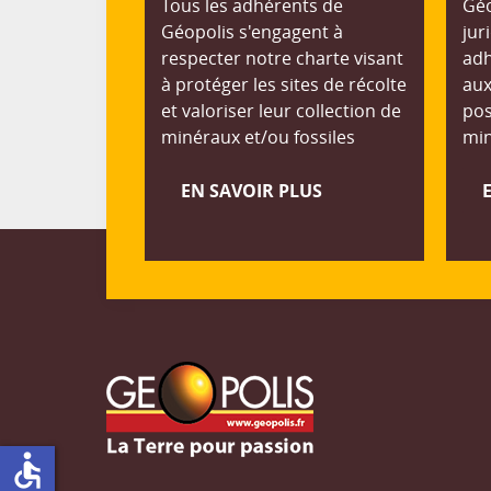
Tous les adhérents de
Géo
Géopolis s'engagent à
jur
respecter notre charte visant
adh
à protéger les sites de récolte
aux
et valoriser leur collection de
pos
minéraux et/ou fossiles
min
EN SAVOIR PLUS
accessible