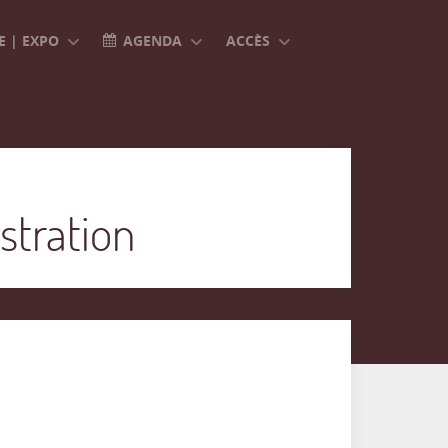
 | EXPO
AGENDA
ACCÈS
stration