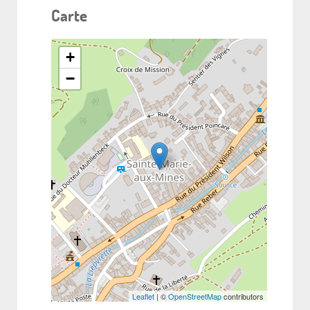
Carte
+
−
Leaflet
| ©
OpenStreetMap
contributors