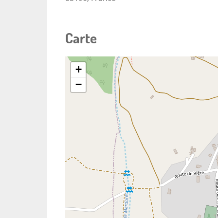
Carte
+
−