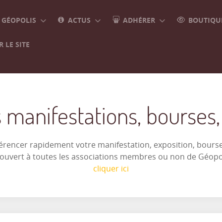
GÉOPOLIS
ACTUS
ADHÉRER
BOUTIQUE
 LE SITE
 manifestations, bourses, e
férencer rapidement votre manifestation, exposition, bourse 
t ouvert à toutes les associations membres ou non de Géop
cliquer ici