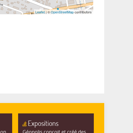
Leaflet
| ©
OpenStreetMap
contributors
Expositions
ion
Géopolis conçoit et créé des