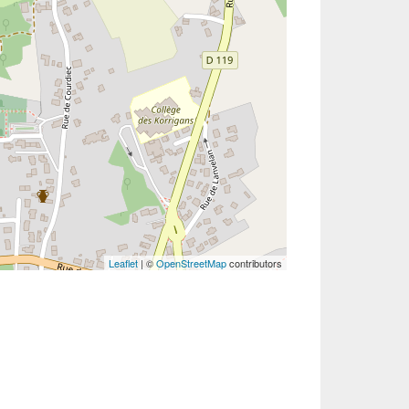
Leaflet
| ©
OpenStreetMap
contributors