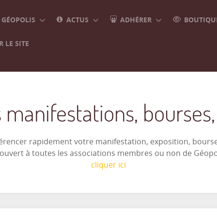
GÉOPOLIS
ACTUS
ADHÉRER
BOUTIQUE
 LE SITE
 manifestations, bourses, e
férencer rapidement votre manifestation, exposition, bourse 
t ouvert à toutes les associations membres ou non de Géop
cliquer ici