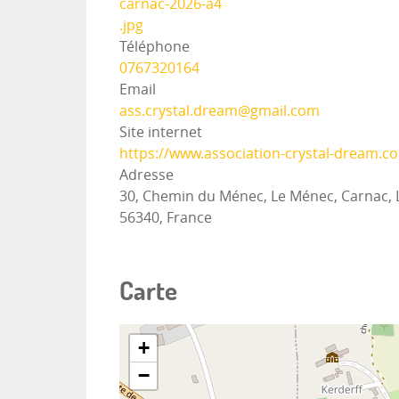
carnac-2026-a4
.jpg
Téléphone
0767320164
Email
ass.crystal.dream@gmail.com
Site internet
https://www.association-crystal-dream.c
Adresse
30, Chemin du Ménec, Le Ménec, Carnac, 
56340, France
Carte
+
−