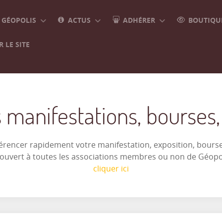
GÉOPOLIS
ACTUS
ADHÉRER
BOUTIQUE
 LE SITE
 manifestations, bourses, e
férencer rapidement votre manifestation, exposition, bourse 
t ouvert à toutes les associations membres ou non de Géop
cliquer ici