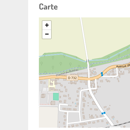
Carte
+
−