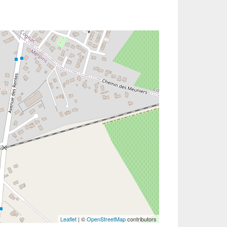
Leaflet
| ©
OpenStreetMap
contributors