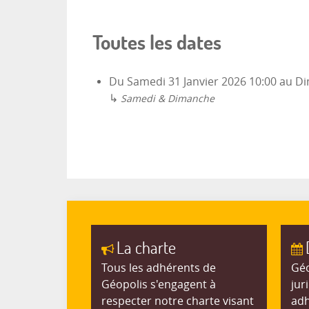
Toutes les dates
Du
Samedi 31 Janvier 2026
10:00
au
Di
↳
Samedi & Dimanche
La charte
Tous les adhérents de
Géo
Géopolis s'engagent à
jur
respecter notre charte visant
adh