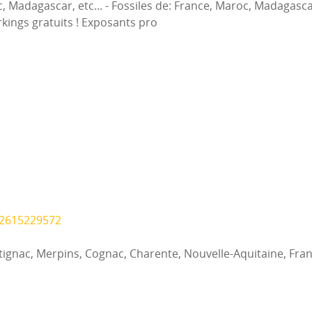
, Madagascar, etc... - Fossiles de: France, Maroc, Madagascar,
rkings gratuits ! Exposants pro
22615229572
ntignac, Merpins, Cognac, Charente, Nouvelle-Aquitaine, Fra