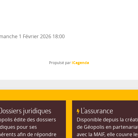
manche 1 Février 2026
18:00
iCagenda
Propulsé par
Dossiers juridiques
L'assurance
polis édite des dossiers
Disponible depuis la créat
idiques pour ses
de Géopolis en partenaria
érents afin de répondre
avec la MAIF, elle couvre le