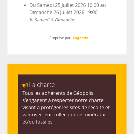
Du
Samedi 25 Juillet 2026
10:00
au
Dimanche 26 Juillet 2026
19:00
↳
Samedi & Dimanche
iCagenda
Propulsé par
La charte
Tous les adhérents de Géopolis
s'engagent à respecter notre charte
visant à protéger les sites de récolte et
valoriser leur collection de minéraux
et/ou fossiles