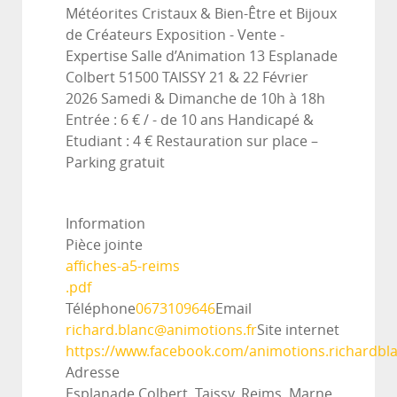
Météorites Cristaux & Bien-Être et Bijoux
de Créateurs Exposition - Vente -
Expertise Salle d’Animation 13 Esplanade
Colbert 51500 TAISSY 21 & 22 Février
2026 Samedi & Dimanche de 10h à 18h
Entrée : 6 € / - de 10 ans Handicapé &
Etudiant : 4 € Restauration sur place –
Parking gratuit
Information
Pièce jointe
affiches-a5-reims
.pdf
Téléphone
0673109646
Email
richard.blanc@animotions.fr
Site internet
https://www.facebook.com/animotions.richardbl
Adresse
Esplanade Colbert, Taissy, Reims, Marne,