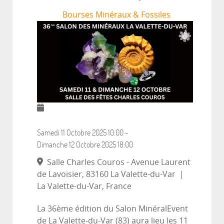
Bourses Minéraux & Fossiles
Samedi 11 Octobre 2025
10:00
-
Dimanche 12 Octobre 2025
18:00
Salle Charles Couros - Avenue Laurent
de Lavoisier, 83160 La Valette-du-Var
|
La Valette-du-Var, France
La 36ème édition du Salon MinéralEvent
de La Valette-du-Var (83) aura lieu les 11