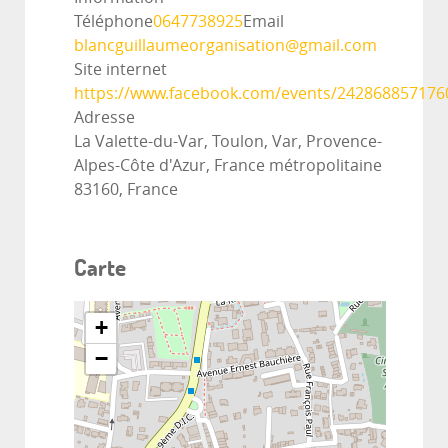
Téléphone
0647738925
Email
blancguillaumeorganisation@gmail.com
Site internet
https://www.facebook.com/events/242868857176
Adresse
La Valette-du-Var, Toulon, Var, Provence-
Alpes-Côte d'Azur, France métropolitaine
83160, France
Carte
+
−