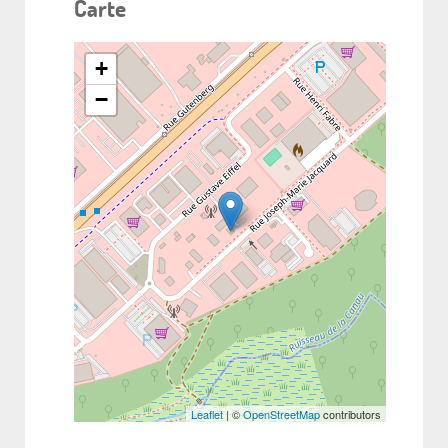
Carte
+
−
Leaflet
| ©
OpenStreetMap
contributors