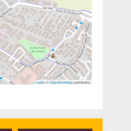
Leaflet
| ©
OpenStreetMap
contributors