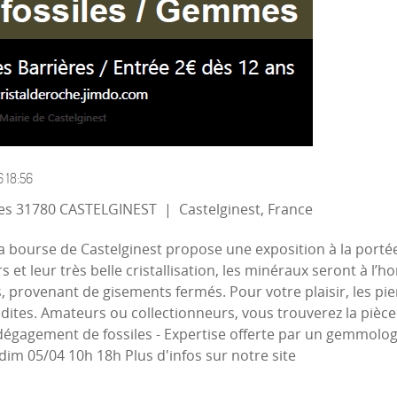
6
18:56
ères 31780 CASTELGINEST
|
Castelginest, France
a bourse de Castelginest propose une exposition à la porté
et leur très belle cristallisation, les minéraux seront à 
es, provenant de gisements fermés. Pour votre plaisir, les pi
édites. Amateurs ou collectionneurs, vous trouverez la pièc
de dégagement de fossiles - Expertise offerte par un gemmolog
dim 05/04 10h 18h Plus d'infos sur notre site