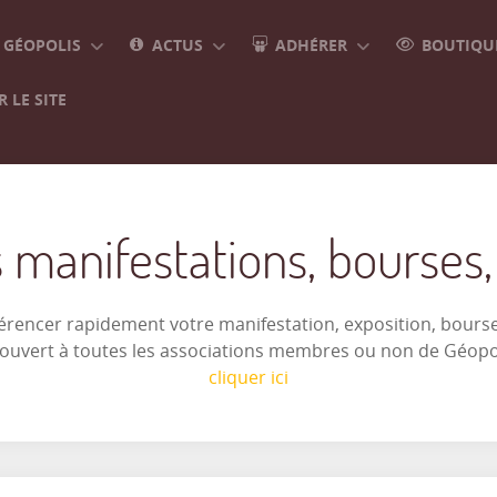
GÉOPOLIS
ACTUS
ADHÉRER
BOUTIQUE
 LE SITE
 manifestations, bourses, e
férencer rapidement votre manifestation, exposition, bourse 
t ouvert à toutes les associations membres ou non de Géop
cliquer ici