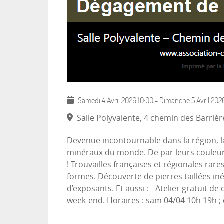
Samedi 4 Avril 2026
10:00
-
Dimanche 5 Avril 202
Salle Polyvalente, 4 chemin des Barri
Devenue incontournable dans la région, l
minéraux du monde. De par leurs couleurs 
! Trouvailles françaises et régionales rar
formes. Découverte de pierres taillées in
d’exposants. Et aussi : - Atelier gratuit 
week-end. Horaires : sam 04/04 10h 19h ; 