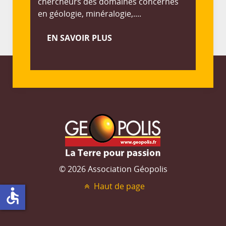
chercheurs des domaines concernés
en géologie, minéralogie,....
EN SAVOIR PLUS
© 2026 Association Géopolis
Haut de page
accessible