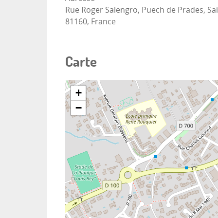
Rue Roger Salengro, Puech de Prades, Sain
81160, France
Carte
+
−