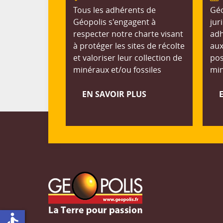
Tous les adhérents de
Géo
Géopolis s'engagent à
jur
respecter notre charte visant
adh
à protéger les sites de récolte
aux
et valoriser leur collection de
pos
minéraux et/ou fossiles
min
EN SAVOIR PLUS
accessible