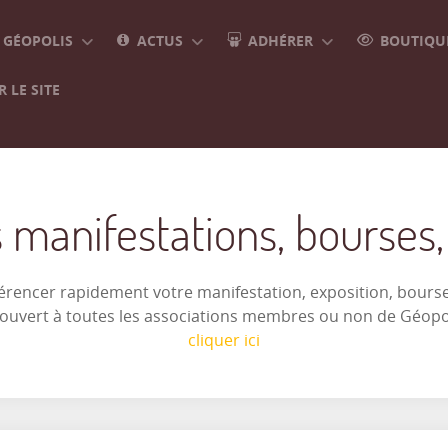
GÉOPOLIS
ACTUS
ADHÉRER
BOUTIQUE
 LE SITE
 manifestations, bourses, e
férencer rapidement votre manifestation, exposition, bourse 
t ouvert à toutes les associations membres ou non de Géop
cliquer ici