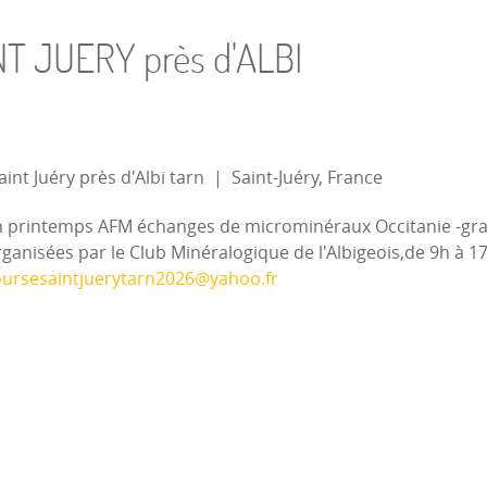
NT JUERY près d'ALBI
nt Juéry près d'Albi tarn
|
Saint-Juéry, France
n printemps AFM échanges de microminéraux Occitanie -gr
nisées par le Club Minéralogique de l'Albigeois,de 9h à 17h 
ursesaintjuerytarn2026@yahoo.fr