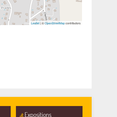
Leaflet
| ©
OpenStreetMap
contributors
Expositions