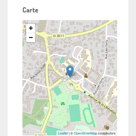
Carte
+
−
Leaflet
| ©
OpenStreetMap
contributors