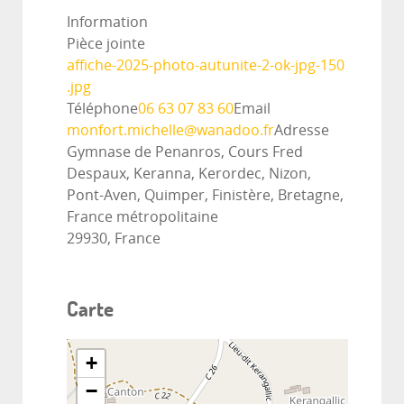
Information
Pièce jointe
affiche-2025-photo-autunite-2-ok-jpg-150
.jpg
Téléphone
06 63 07 83 60
Email
monfort.michelle@wanadoo.fr
Adresse
Gymnase de Penanros, Cours Fred
Despaux, Keranna, Kerordec, Nizon,
Pont-Aven, Quimper, Finistère, Bretagne,
France métropolitaine
29930, France
Carte
+
−