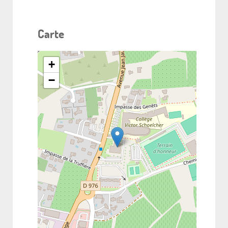
Carte
+
−