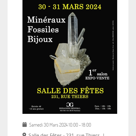
Samedi 30 Mars 2024
10:00
-
18:00
Salle des Fêtes - 231, rue Thiers
|