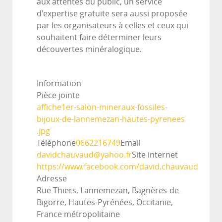
aux attentes du public, un service
d'expertise gratuite sera aussi proposée
par les organisateurs à celles et ceux qui
souhaitent faire déterminer leurs
découvertes minéralogique.
Information
Pièce jointe
affiche1er-salon-mineraux-fossiles-
bijoux-de-lannemezan-hautes-pyrenees
.jpg
Téléphone
0662216749
Email
davidchauvaud@yahoo.fr
Site internet
https://www.facebook.com/david.chauvaud
Adresse
Rue Thiers, Lannemezan, Bagnères-de-
Bigorre, Hautes-Pyrénées, Occitanie,
France métropolitaine