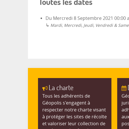
Toutes les dates
Du
Mercredi 8 Septembre 2021
00:00
↳
Mardi, Mercredi, Jeudi, Vendredi & Same
La charte
Tous les adhérents de
Géo
Géopolis s'engagent à
jur
respecter notre charte visant
adh
à protéger les sites de récolte
aux
et valoriser leur collection de
pos