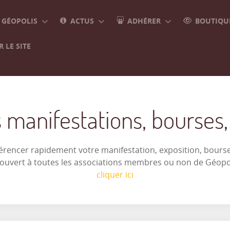
GÉOPOLIS
ACTUS
ADHÉRER
BOUTIQUE
 LE SITE
 manifestations, bourses, e
férencer rapidement votre manifestation, exposition, bourse 
t ouvert à toutes les associations membres ou non de Géop
cliquer ici