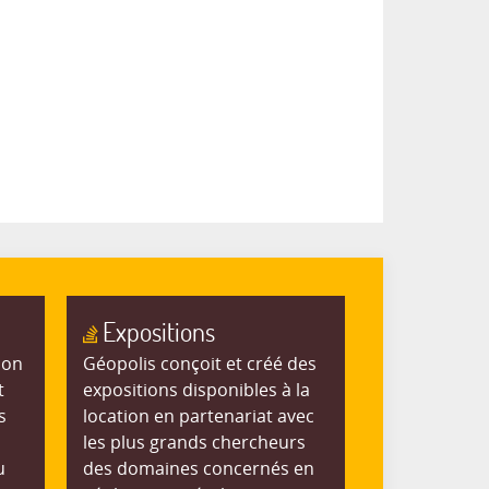
Expositions
ion
Géopolis conçoit et créé des
t
expositions disponibles à la
s
location en partenariat avec
les plus grands chercheurs
u
des domaines concernés en