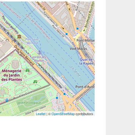
Leaflet
| ©
OpenStreetMap
contributors