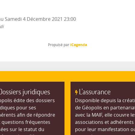
au
Samedi 4 Décembre 2021
23:00
di
iCagenda
Propulsé par
Dossiers juridiques
L'assurance
polis édite des dossiers
Disponible depuis la créat
idiques pour ses
de Géopolis en partenaria
érents afin de répondre
avec la MAIF, elle couvre le
 questions fréquentes
associations et adhérents
ées sur le statut du
pour leur manifestation o