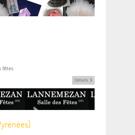
s fêtes
Détails
yrénées)