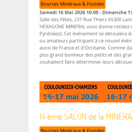
Bourses Minéraux & Fossiles
Samedi 16 Mai 2026
10:00
-
Dimanche 17
Salle des Fêtes, 231 Rue Thiers 65300 L
HEXAGONE MINERAL vous donne rendez-vous
Pyrénées). Cet événement se déroulera dan
ou amateurs participant à ce nouvel évé
aussi de France et d'Occitanie. Comme dan
plus grand bonheur des petits et des grand
souhaitent faire déterminer leurs décou
16
Mai
2026
14 ème SALON de la MINER
Bourses Minéraux & Fossiles