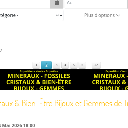
Ouvrir le calendrier
Plus d'options
2
...
2
1
3
4
5
6
42
staux & Bien-Être Bijoux et Gemmes de T
 Mai 2026
18:00