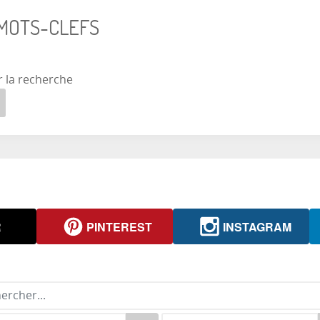
 MOTS-CLEFS
r la recherche
R
PINTEREST
INSTAGRAM
rcher...