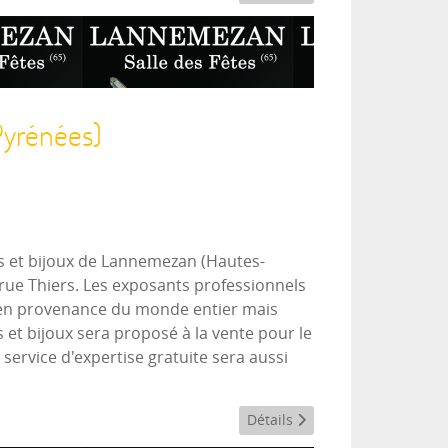
yrénées)
s et bijoux de Lannemezan (Hautes-
 rue Thiers. Les exposants professionnels
 en provenance du monde entier mais
 et bijoux sera proposé à la vente pour le
service d'expertise gratuite sera aussi
Détails