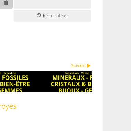
Ouvrir le calendrier
Réinitialiser
Suivant
royes