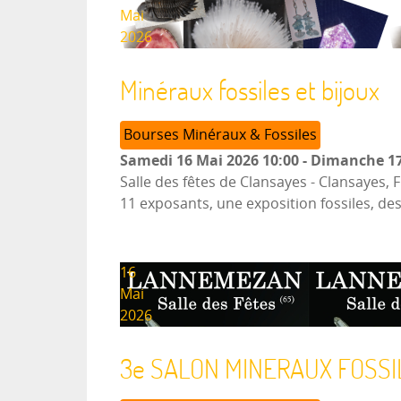
Mai
2026
Minéraux fossiles et bijoux
Bourses Minéraux & Fossiles
Samedi 16 Mai 2026
10:00
-
Dimanche 17
Salle des fêtes de Clansayes
-
Clansayes, 
11 exposants, une exposition fossiles, des 
16
Mai
2026
3e SALON MINERAUX FOSSI