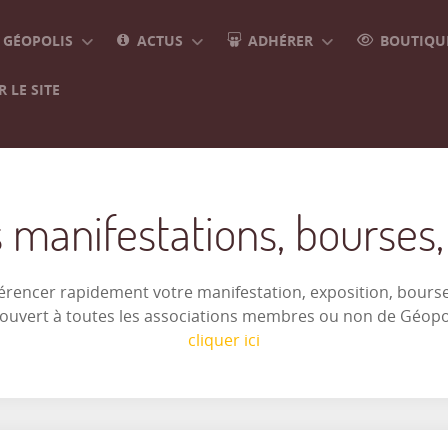
GÉOPOLIS
ACTUS
ADHÉRER
BOUTIQUE
 LE SITE
 manifestations, bourses, e
férencer rapidement votre manifestation, exposition, bourse 
t ouvert à toutes les associations membres ou non de Géop
cliquer ici