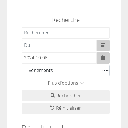
Recherche
Rechercher...
Ouvrir le c
Ouvrir le c
Plus d'options
Rechercher
Réinitialiser