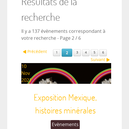
Résultats de la
recherche
Il y a 137 évènements correspondant à
votre recherche
- Page 2 / 6
Précédent
2
1
3
4
5
6
Suivant
10
Nov
2021
Exposition Mexique,
histoires minérales
Evènements