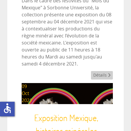
Dans le cadre des festivités du "Mois du
Mexique" à Sorbonne Université, la
collection présente une exposition du 08
septembre au 04 décembre 2021 qui vise
à contextualiser les productions du
règne minéral avec l’évolution de la
société mexicaine. L'exposition est
ouverte au public de 11 heures à 18
heures du Mardi au samedi jusqu'au
samedi 4 décembre 2021.
Détails
09
Oct
2021
accessible
Exposition Mexique,
histoires minérales