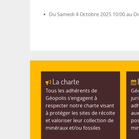
Du
Samedi 4 Octobre 2025
10:00
au
Di
La charte
Tous les adhérents de
Géo
Géopolis s'engagent à
jur
respecter notre charte visant
adh
à protéger les sites de récolte
aux
et valoriser leur collection de
pos
minéraux et/ou fossiles
min