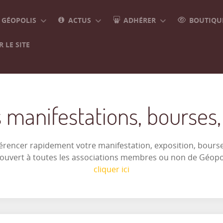
GÉOPOLIS
ACTUS
ADHÉRER
BOUTIQUE
 LE SITE
 manifestations, bourses, e
férencer rapidement votre manifestation, exposition, bourse 
t ouvert à toutes les associations membres ou non de Géop
cliquer ici