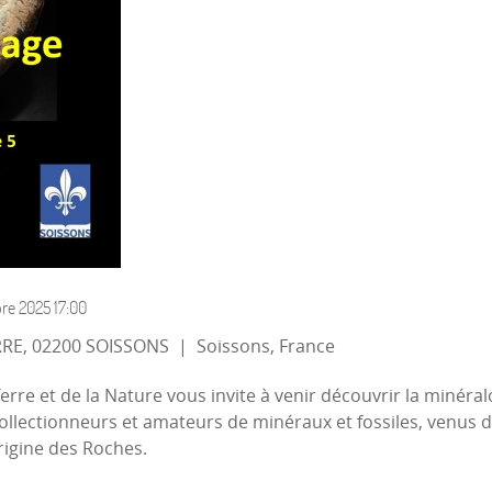
re 2025
17:00
ARRE, 02200 SOISSONS
|
Soissons, France
erre et de la Nature vous invite à venir découvrir la minéra
ollectionneurs et amateurs de minéraux et fossiles, venus 
Origine des Roches.