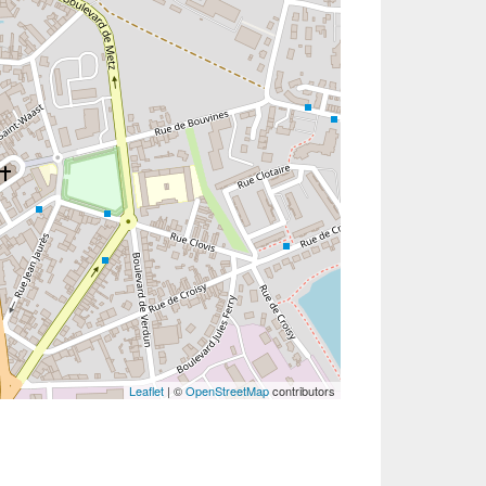
Leaflet
| ©
OpenStreetMap
contributors