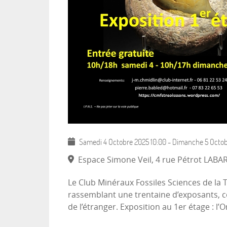
Samedi 4 Octobre 2025
10:00
-
Dimanche 5 Octob
Espace Simone Veil, 4 rue Pétrot LAB
Le Club Minéraux Fossiles Sciences de la T
rassemblant une trentaine d’exposants, c
de l’étranger. Exposition au 1er étage : l’