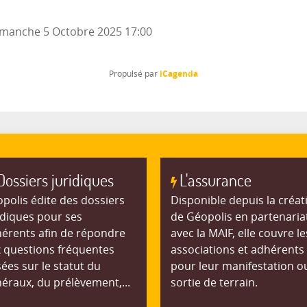
manche 5 Octobre 2025
17:00
iCagenda
Propulsé par
Dossiers juridiques
L'assurance
polis édite des dossiers
Disponible depuis la créat
idiques pour ses
de Géopolis en partenaria
érents afin de répondre
avec la MAIF, elle couvre le
 questions fréquentes
associations et adhérents
ées sur le statut du
pour leur manifestation o
éraux, du prélèvement,...
sortie de terrain.