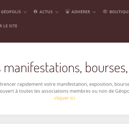
GÉOPOLIS
ACTUS
ADHÉRER
BOUTIQUE
 LE SITE
 manifestations, bourses, e
férencer rapidement votre manifestation, exposition, bourse 
t ouvert à toutes les associations membres ou non de Géop
cliquer ici