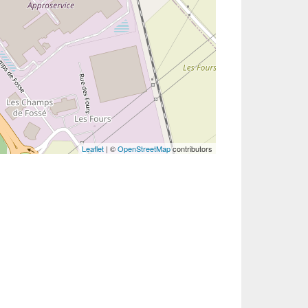
Leaflet
| ©
OpenStreetMap
contributors