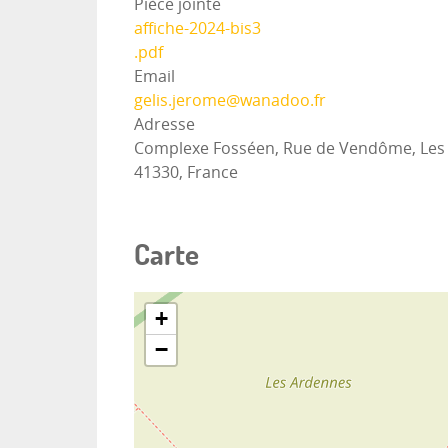
Pièce jointe
affiche-2024-bis3
.pdf
Email
gelis.jerome@wanadoo.fr
Adresse
Complexe Fosséen, Rue de Vendôme, Les Cha
41330, France
Carte
+
−