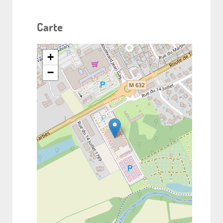
Carte
+
−