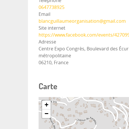
Téléphone
0647738925
Email
blancguillaumeorganisation@gmail.com
Site internet
https://www.facebook.com/events/42709
Adresse
Centre Expo Congrès, Boulevard des Écure
métropolitaine
06210, France
Carte
+
−