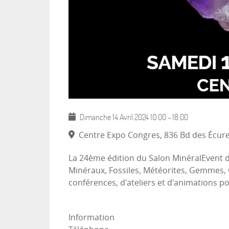
Dimanche 14 Avril 2024
10:00
-
18:00
Centre Expo Congres, 836 Bd des Écure
La 24ème édition du Salon MinéralEvent d
Minéraux, Fossiles, Météorites, Gemmes, C
conférences, d'ateliers et d'animations po
Information