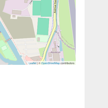
Leaflet
| ©
OpenStreetMap
contributors