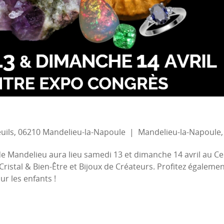
uils, 06210 Mandelieu-la-Napoule
|
Mandelieu-la-Napoule,
e Mandelieu aura lieu samedi 13 et dimanche 14 avril au C
ristal & Bien-Être et Bijoux de Créateurs. Profitez égalemen
ur les enfants !