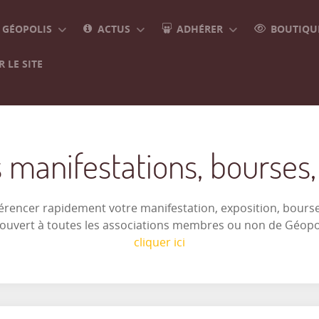
GÉOPOLIS
ACTUS
ADHÉRER
BOUTIQUE
 LE SITE
 manifestations, bourses, e
férencer rapidement votre manifestation, exposition, bourse 
t ouvert à toutes les associations membres ou non de Géop
cliquer ici