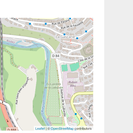
Leaflet
| ©
OpenStreetMap
contributors