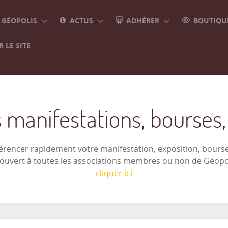
GÉOPOLIS
ACTUS
ADHÉRER
BOUTIQUE
 LE SITE
 manifestations, bourses, e
férencer rapidement votre manifestation, exposition, bourse 
t ouvert à toutes les associations membres ou non de Géop
cliquer ici