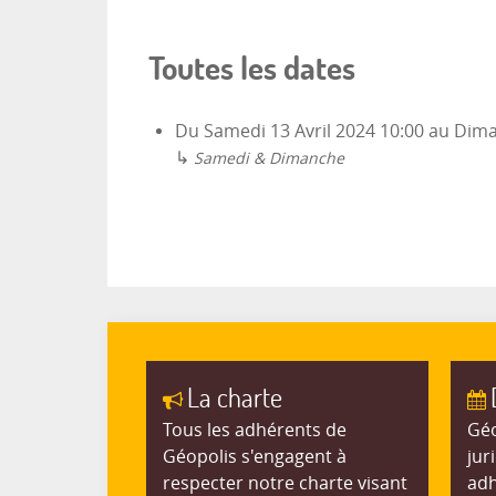
Toutes les dates
Du
Samedi 13 Avril 2024
10:00
au
Dima
↳
Samedi & Dimanche
La charte
Tous les adhérents de
Géo
Géopolis s'engagent à
jur
respecter notre charte visant
adh