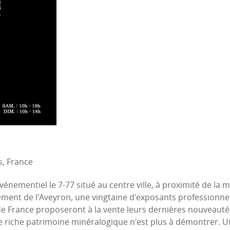
, France
énementiel le 7-77 situé au centre ville, à proximité de la 
ment de l'Aveyron, une vingtaine d'exposants professionnel
s de France proposeront à la vente leurs dernières nouveau
 riche patrimoine minéralogique n'est plus à démontrer. Un 