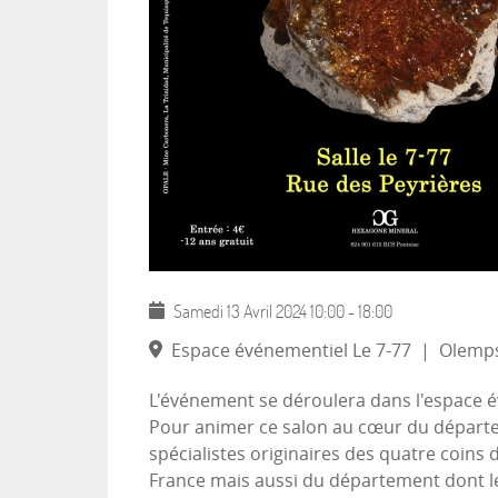
Samedi 13 Avril 2024
10:00
-
18:00
Espace événementiel Le 7-77
|
Olemps
L'événement se déroulera dans l'espace év
Pour animer ce salon au cœur du départe
spécialistes originaires des quatre coin
France mais aussi du département dont le