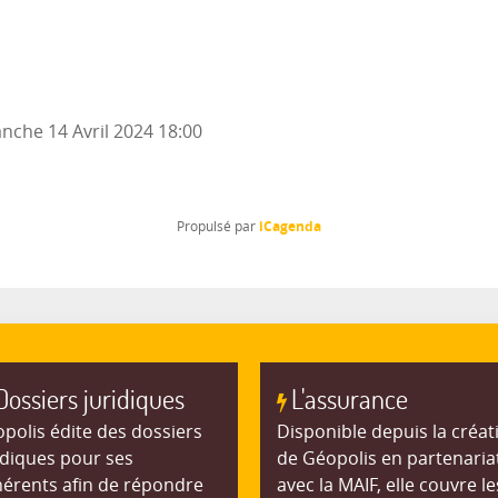
nche 14 Avril 2024
18:00
iCagenda
Propulsé par
Dossiers juridiques
L'assurance
polis édite des dossiers
Disponible depuis la créat
idiques pour ses
de Géopolis en partenaria
érents afin de répondre
avec la MAIF, elle couvre le