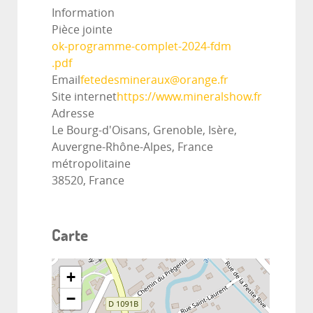
Information
Pièce jointe
ok-programme-complet-2024-fdm
.pdf
Email
fetedesmineraux@orange.fr
Site internet
https://www.mineralshow.fr
Adresse
Le Bourg-d'Oisans, Grenoble, Isère,
Auvergne-Rhône-Alpes, France
métropolitaine
38520, France
Carte
+
−