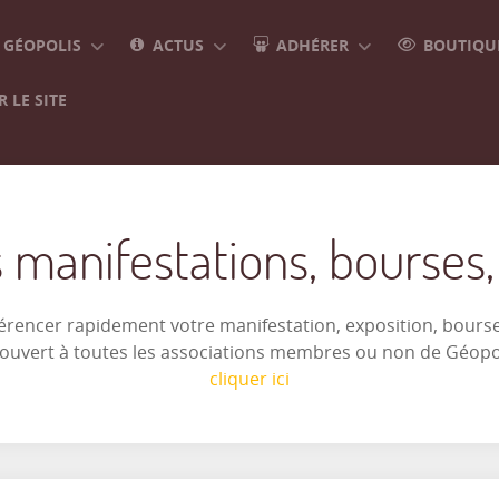
GÉOPOLIS
ACTUS
ADHÉRER
BOUTIQUE
 LE SITE
 manifestations, bourses, e
férencer rapidement votre manifestation, exposition, bourse 
t ouvert à toutes les associations membres ou non de Géop
cliquer ici