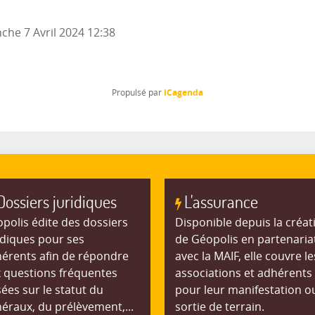
che 7 Avril 2024
12:38
iCagenda
Propulsé par
Dossiers juridiques
L'assurance
polis édite des dossiers
Disponible depuis la créat
idiques pour ses
de Géopolis en partenaria
érents afin de répondre
avec la MAIF, elle couvre le
 questions fréquentes
associations et adhérents
ées sur le statut du
pour leur manifestation o
éraux, du prélèvement,...
sortie de terrain.