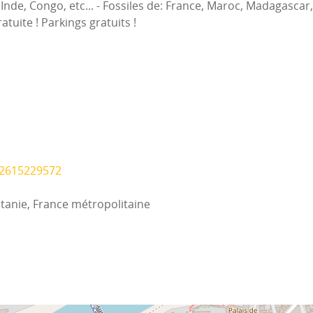
nde, Congo, etc... - Fossiles de: France, Maroc, Madagascar, e
tuite ! Parkings gratuits !
22615229572
itanie, France métropolitaine