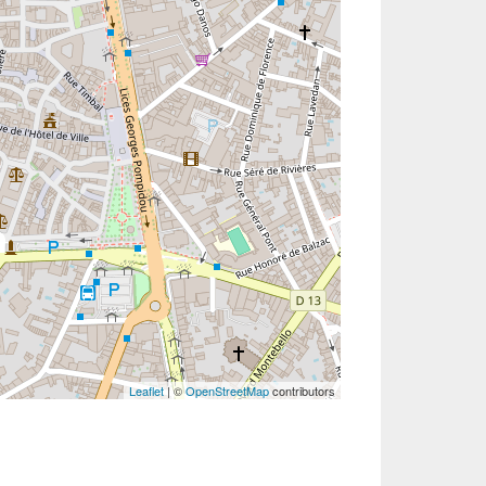
Leaflet
| ©
OpenStreetMap
contributors