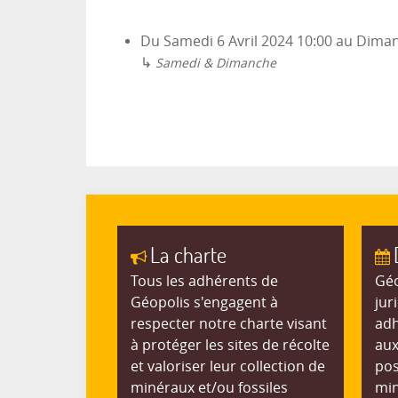
Du
Samedi 6 Avril 2024
10:00
au
Diman
↳
Samedi & Dimanche
La charte
Tous les adhérents de
Géo
Géopolis s'engagent à
jur
respecter notre charte visant
adh
à protéger les sites de récolte
aux
et valoriser leur collection de
pos
minéraux et/ou fossiles
min